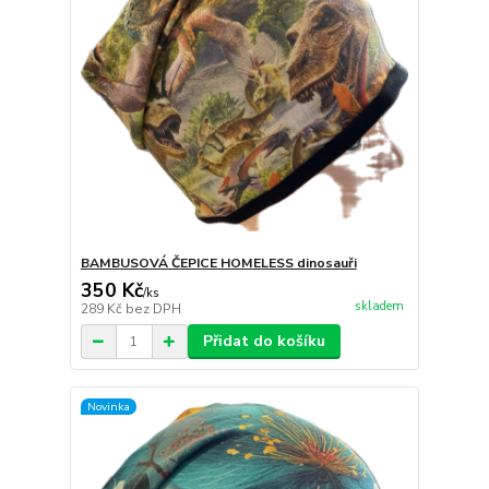
BAMBUSOVÁ ČEPICE HOMELESS dinosauři
350 Kč
/
ks
skladem
289 Kč
bez DPH
Přidat do košíku
Novinka