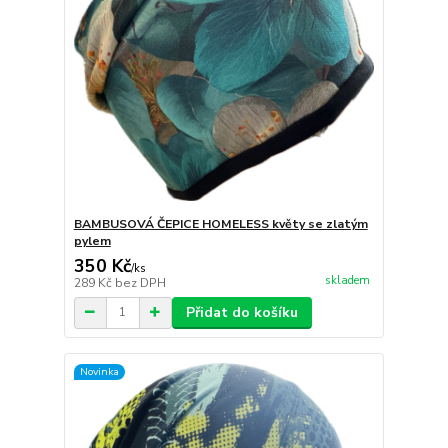
BAMBUSOVÁ ČEPICE HOMELESS květy se zlatým
pylem
350 Kč
/
ks
skladem
289 Kč
bez DPH
Přidat do košíku
Novinka