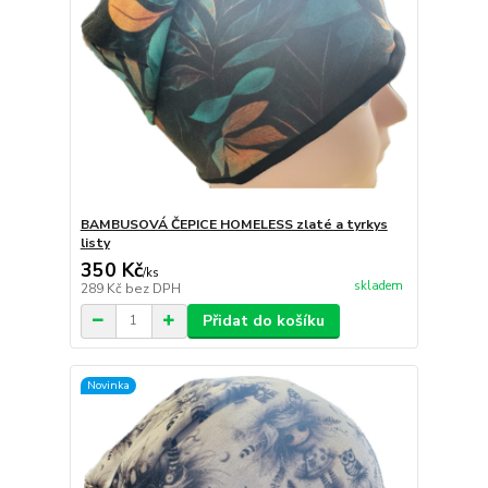
BAMBUSOVÁ ČEPICE HOMELESS zlaté a tyrkys
listy
350 Kč
/
ks
skladem
289 Kč
bez DPH
Přidat do košíku
Novinka