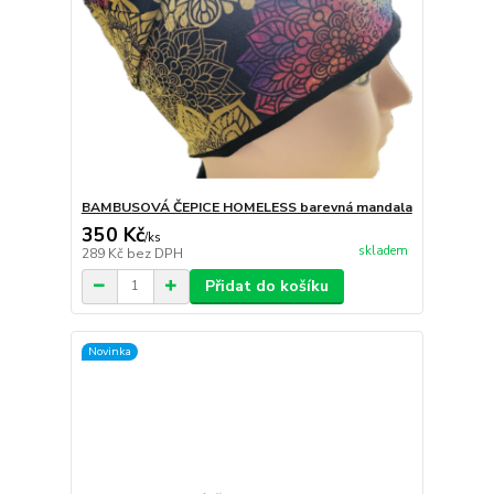
BAMBUSOVÁ ČEPICE HOMELESS barevná mandala
350 Kč
/
ks
skladem
289 Kč
bez DPH
Přidat do košíku
Novinka