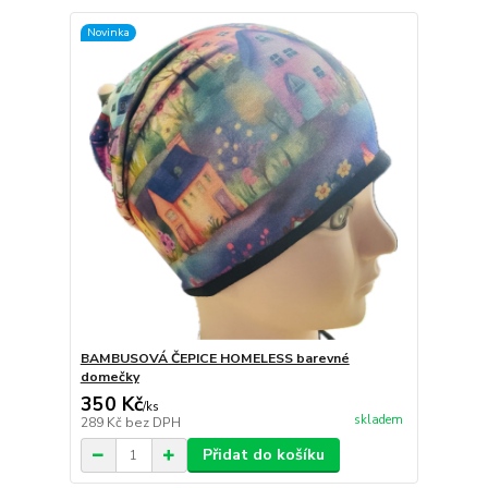
Novinka
BAMBUSOVÁ ČEPICE HOMELESS barevné
domečky
350 Kč
/
ks
skladem
289 Kč
bez DPH
Přidat do košíku