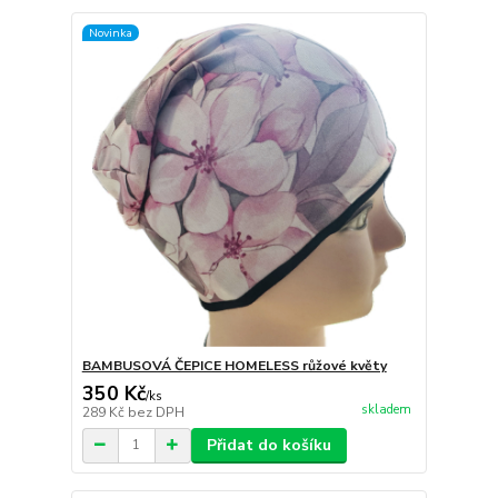
Novinka
BAMBUSOVÁ ČEPICE HOMELESS růžové květy
350 Kč
/
ks
skladem
289 Kč
bez DPH
Přidat do košíku