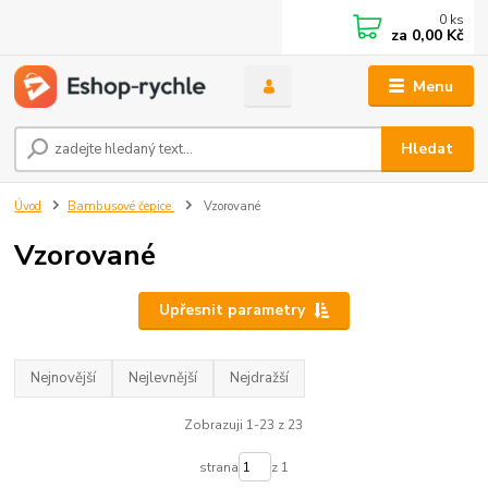
0
ks
za
0,00 Kč
Menu
Hledat
Úvod
Bambusové čepice
Vzorované
Vzorované
Upřesnit parametry
Nejnovější
Nejlevnější
Nejdražší
Zobrazuji 1-23 z 23
strana
z 1