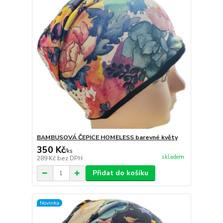
BAMBUSOVÁ ČEPICE HOMELESS barevné květy
350 Kč
/
ks
skladem
289 Kč
bez DPH
Přidat do košíku
Novinka