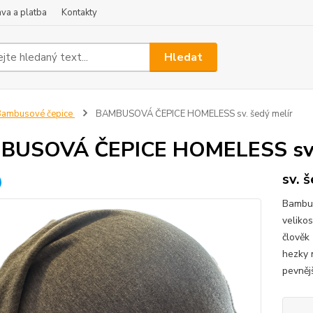
va a platba
Kontakty
Hledat
Bambusové čepice
BAMBUSOVÁ ČEPICE HOMELESS sv. šedý melír
BUSOVÁ ČEPICE HOMELESS sv. 
sv. 
Bambus
velikos
člověk
hezky 
pevnějš