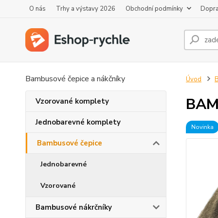
O nás
Trhy a výstavy 2026
Obchodní podmínky
Dopra
Bambusové čepice a nákčníky
Úvod
BAM
Vzorované komplety
Jednobarevné komplety
Novinka
Bambusové čepice
Jednobarevné
Vzorované
Bambusové nákrčníky