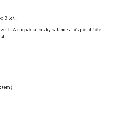
d 3 let .
avosti. A naopak se hezky natáhne a přizpůsobí dle
olí .
t lem )