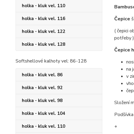
holka - kluk vel. 110
Bambuso
Čepice
š
holka - kluk vel. 116
( čepici 
holka - kluk vel. 122
potřeby )
holka - kluk vel. 128
Čepice h
Softshellové kalhoty vel: 86-128
nos
na 
holka - kluk vel. 86
v z
vho
holka - kluk vel. 92
čep
holka - kluk vel. 98
Složení m
holka - kluk vel. 104
Podšívka 
+
holka - kluk vel. 110