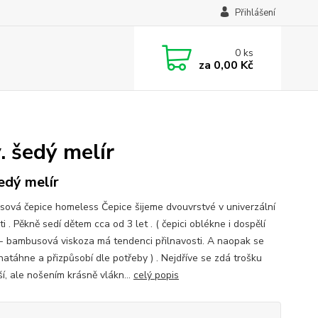
Přihlášení
0
ks
za
0,00 Kč
šedý melír
šedý melír
ová čepice homeless Čepice šijeme dvouvrstvé v univerzální
ti . Pěkně sedí dětem cca od 3 let . ( čepici oblékne i dospělí
 - bambusová viskoza má tendenci přilnavosti. A naopak se
natáhne a přizpůsobí dle potřeby ) . Nejdříve se zdá trošku
í, ale nošením krásně vlákn...
celý popis