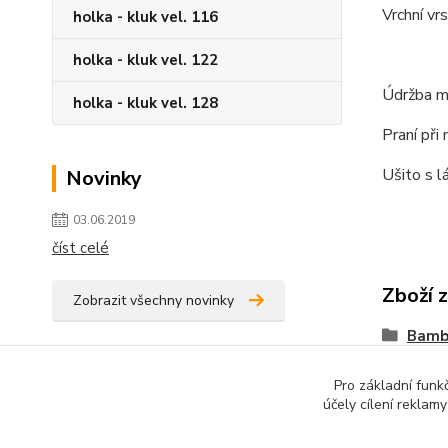
Vrchní vr
holka - kluk vel. 116
holka - kluk vel. 122
Údržba ma
holka - kluk vel. 128
Praní při
Ušito s 
Novinky
03.06.2019
číst celé
Zboží 
Zobrazit všechny novinky
Bamb
Pro základní funk
účely cílení reklam