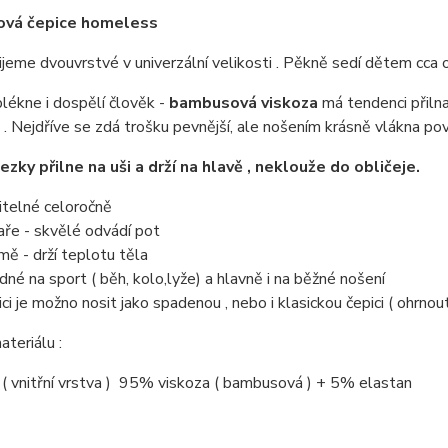
vá čepice homeless
ijeme dvouvrstvé v univerzální velikosti . Pěkně sedí dětem cca o
oblékne i dospělí člověk -
bambusová viskoza
má tendenci přiln
 . Nejdříve se zdá trošku pevnější, ale nošením krásně vlákna pov
ezky přilne na uši a drží na hlavě , neklouže do obličeje.
itelné celoročně
jaře - skvělé odvádí pot
imě - drží teplotu těla
dné na sport ( běh, kolo,lyže) a hlavně i na běžné nošení
ici je možno nosit jako spadenou , nebo i klasickou čepici ( ohrnou
ateriálu :
( vnitřní vrstva ) 95% viskoza ( bambusová ) + 5% elastan