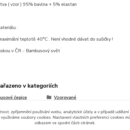
stva ( vzor ) 95% bavlna + 5% elastan
teriálu :
 maximální teplotě 40°C . Není vhodné dávat do sušičky !
láskou v ČR .- Bambusový svět
zařazeno v kategoriích
usové čepice
Vzorované
čnost, zpříjemnění používání webu, analytické účely a v případě udělení
y využíváme soubory cookies. Nastavení vlastních preferencí cookies mů
odkazem ve spodní části stránek.