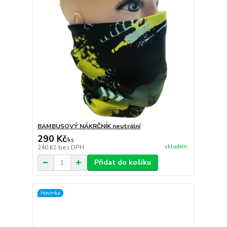
BAMBUSOVÝ NÁKRČNÍK neutrální
290 Kč
/
ks
skladem
240 Kč
bez DPH
Přidat do košíku
Novinka