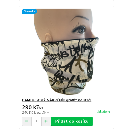
Novinka
BAMBUSOVÝ NÁKRČNÍK graffit neutrál
290 Kč
/
ks
skladem
240 Kč
bez DPH
Přidat do košíku