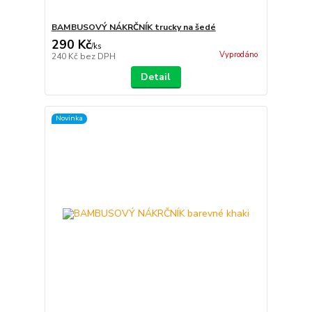
BAMBUSOVÝ NÁKRČNÍK trucky na šedé
290 Kč
/
ks
Vyprodáno
240 Kč
bez DPH
Detail
Novinka