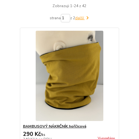
Zobrazuji 1-24 z 42
strana
z 2
další
BAMBUSOVÝ NÁKRČNÍK hořčicová
290 Kč
/
ks
Vyprodáno