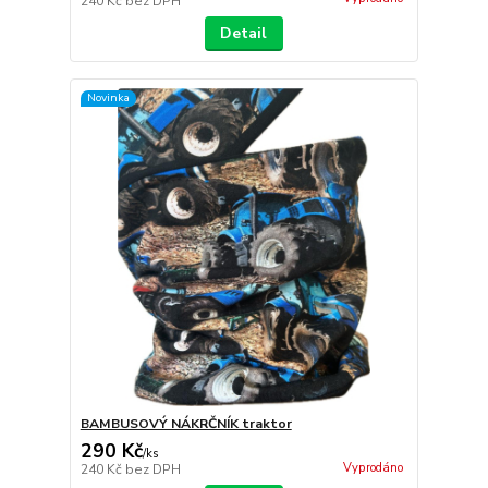
240 Kč
bez DPH
Detail
Novinka
BAMBUSOVÝ NÁKRČNÍK traktor
290 Kč
/
ks
Vyprodáno
240 Kč
bez DPH