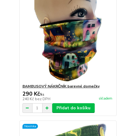
BAMBUSOVÝ NÁKRČNÍK barevné domečky
290 Kč
/
ks
skladem
240 Kč
bez DPH
Přidat do košíku
Novinka