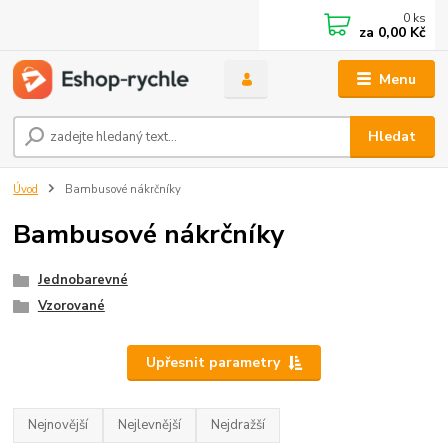
0
ks
za
0,00 Kč
Menu
Hledat
Úvod
Bambusové nákrčníky
Bambusové nákrčníky
Jednobarevné
Vzorované
Upřesnit parametry
Nejnovější
Nejlevnější
Nejdražší