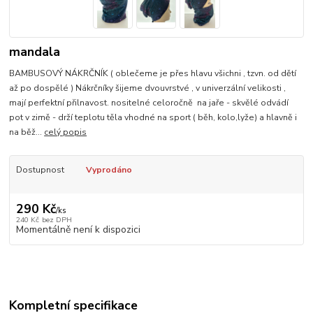
mandala
BAMBUSOVÝ NÁKRČNÍK ( oblečeme je přes hlavu všichni , tzvn. od dětí
až po dospělé ) Nákrčníky šijeme dvouvrstvé , v univerzální velikosti ,
mají perfektní přilnavost. nositelné celoročně na jaře - skvělé odvádí
pot v zimě - drží teplotu těla vhodné na sport ( běh, kolo,lyže) a hlavně i
na běž...
celý popis
Dostupnost
Vyprodáno
290 Kč
/
ks
240 Kč
bez DPH
Momentálně není k dispozici
Kompletní specifikace