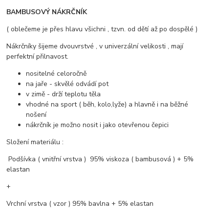
BAMBUSOVÝ NÁKRČNÍK
( oblečeme je přes hlavu všichni , tzvn. od dětí až po dospělé )
Nákrčníky šijeme dvouvrstvé , v univerzální velikosti , mají
perfektní přilnavost.
nositelné celoročně
na jaře - skvělé odvádí pot
v zimě - drží teplotu těla
vhodné na sport ( běh, kolo,lyže) a hlavně i na běžné
nošení
nákrčník je možno nosit i jako otevřenou čepici
Složení materiálu :
Podšívka ( vnitřní vrstva ) 95% viskoza ( bambusová ) + 5%
elastan
+
Vrchní vrstva ( vzor ) 95% bavlna + 5% elastan