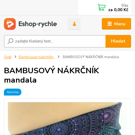
0
ks
za
0,00 Kč
Menu
Hledat
Úvod
Bambusové nákrčníky
BAMBUSOVÝ NÁKRČNÍK mandala
BAMBUSOVÝ NÁKRČNÍK
mandala
Novinka