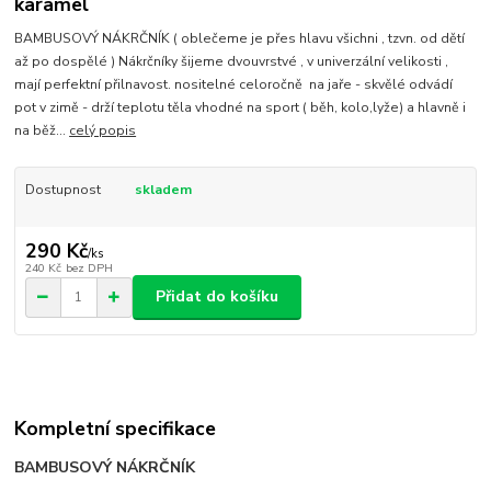
karamel
BAMBUSOVÝ NÁKRČNÍK ( oblečeme je přes hlavu všichni , tzvn. od dětí
až po dospělé ) Nákrčníky šijeme dvouvrstvé , v univerzální velikosti ,
mají perfektní přilnavost. nositelné celoročně na jaře - skvělé odvádí
pot v zimě - drží teplotu těla vhodné na sport ( běh, kolo,lyže) a hlavně i
na běž...
celý popis
Dostupnost
skladem
290 Kč
/
ks
240 Kč
bez DPH
Přidat do košíku
Kompletní specifikace
BAMBUSOVÝ NÁKRČNÍK