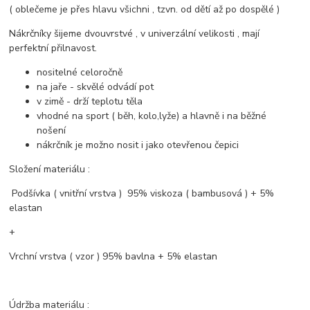
( oblečeme je přes hlavu všichni , tzvn. od dětí až po dospělé )
Nákrčníky šijeme dvouvrstvé , v univerzální velikosti , mají
perfektní přilnavost.
nositelné celoročně
na jaře - skvělé odvádí pot
v zimě - drží teplotu těla
vhodné na sport ( běh, kolo,lyže) a hlavně i na běžné
nošení
nákrčník je možno nosit i jako otevřenou čepici
Složení materiálu :
Podšívka ( vnitřní vrstva ) 95% viskoza ( bambusová ) + 5%
elastan
+
Vrchní vrstva ( vzor ) 95% bavlna + 5% elastan
Údržba materiálu :