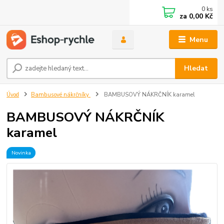
0
ks
za
0,00 Kč
Menu
Hledat
Úvod
Bambusové nákrčníky
BAMBUSOVÝ NÁKRČNÍK karamel
BAMBUSOVÝ NÁKRČNÍK
karamel
Novinka