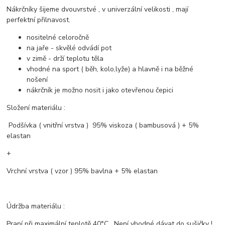
Nákrčníky šijeme dvouvrstvé , v univerzální velikosti , mají
perfektní přilnavost.
nositelné celoročně
na jaře - skvělé odvádí pot
v zimě - drží teplotu těla
vhodné na sport ( běh, kolo,lyže) a hlavně i na běžné
nošení
nákrčník je možno nosit i jako otevřenou čepici
Složení materiálu :
Podšívka ( vnitřní vrstva ) 95% viskoza ( bambusová ) + 5%
elastan
+
Vrchní vrstva ( vzor ) 95% bavlna + 5% elastan
Údržba materiálu :
Praní při maximální teplotě 40°C . Není vhodné dávat do sušičky !