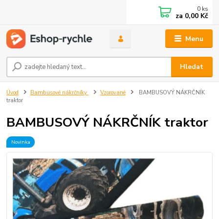
0
ks
za
0,00 Kč
Menu
Hledat
Úvod
Bambusové nákrčníky
Vzorované
BAMBUSOVÝ NÁKRČNÍK
traktor
BAMBUSOVÝ NÁKRČNÍK traktor
Novinka