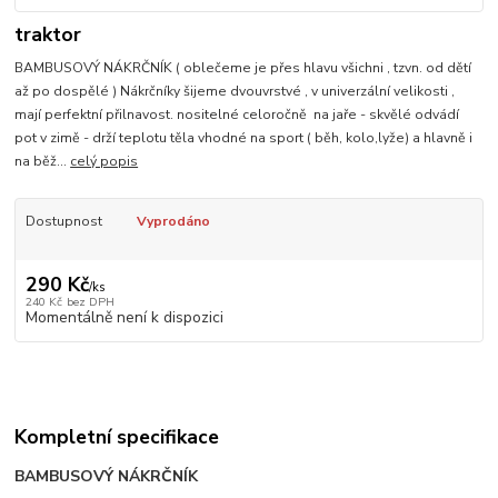
traktor
BAMBUSOVÝ NÁKRČNÍK ( oblečeme je přes hlavu všichni , tzvn. od dětí
až po dospělé ) Nákrčníky šijeme dvouvrstvé , v univerzální velikosti ,
mají perfektní přilnavost. nositelné celoročně na jaře - skvělé odvádí
pot v zimě - drží teplotu těla vhodné na sport ( běh, kolo,lyže) a hlavně i
na běž...
celý popis
Dostupnost
Vyprodáno
290 Kč
/
ks
240 Kč
bez DPH
Momentálně není k dispozici
Kompletní specifikace
BAMBUSOVÝ NÁKRČNÍK