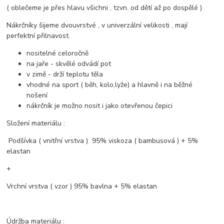
( oblečeme je přes hlavu všichni , tzvn. od dětí až po dospělé )
Nákrčníky šijeme dvouvrstvé , v univerzální velikosti , mají
perfektní přilnavost.
nositelné celoročně
na jaře - skvělé odvádí pot
v zimě - drží teplotu těla
vhodné na sport ( běh, kolo,lyže) a hlavně i na běžné
nošení
nákrčník je možno nosit i jako otevřenou čepici
Složení materiálu :
Podšívka ( vnitřní vrstva ) 95% viskoza ( bambusová ) + 5%
elastan
+
Vrchní vrstva ( vzor ) 95% bavlna + 5% elastan
Údržba materiálu :