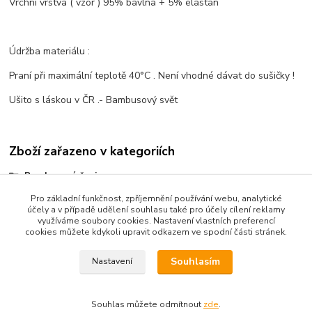
Vrchní vrstva ( vzor ) 95% bavlna + 5% elastan
Údržba materiálu :
Praní při maximální teplotě 40°C . Není vhodné dávat do sušičky !
Ušito s láskou v ČR .- Bambusový svět
Zboží zařazeno v kategoriích
Bambusové čepice
Vzorované
Pro základní funkčnost, zpříjemnění používání webu, analytické
účely a v případě udělení souhlasu také pro účely cílení reklamy
využíváme soubory cookies. Nastavení vlastních preferencí
cookies můžete kdykoli upravit odkazem ve spodní části stránek.
Souhlasím
Nastavení
Souhlas můžete odmítnout
zde
.