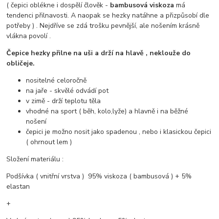
( čepici oblékne i dospělí člověk -
bambusová viskoza
má
tendenci přilnavosti. A naopak se hezky natáhne a přizpůsobí dle
potřeby ) . Nejdříve se zdá trošku pevnější, ale nošením krásně
vlákna povolí .
Čepice hezky přilne na uši a drží na hlavě , neklouže do
obličeje.
nositelné celoročně
na jaře - skvělé odvádí pot
v zimě - drží teplotu těla
vhodné na sport ( běh, kolo,lyže) a hlavně i na běžné
nošení
čepici je možno nosit jako spadenou , nebo i klasickou čepici
( ohrnout lem )
Složení materiálu :
Podšívka ( vnitřní vrstva ) 95% viskoza ( bambusová ) + 5%
elastan
+