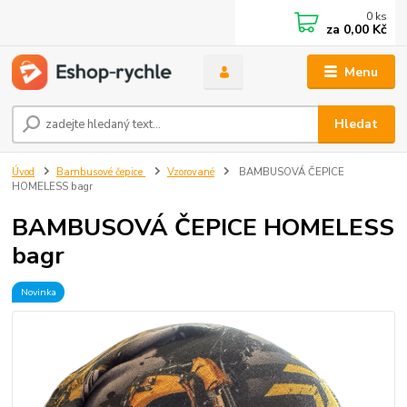
0
ks
za
0,00 Kč
Menu
Hledat
Úvod
Bambusové čepice
Vzorované
BAMBUSOVÁ ČEPICE
HOMELESS bagr
BAMBUSOVÁ ČEPICE HOMELESS
bagr
Novinka