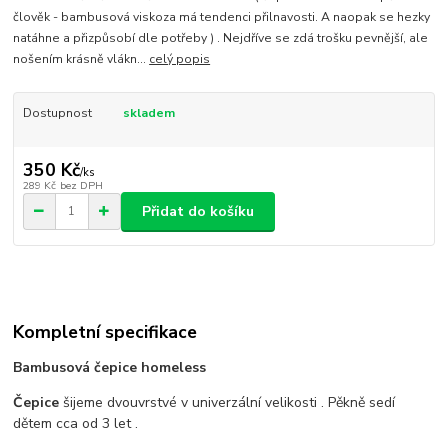
člověk - bambusová viskoza má tendenci přilnavosti. A naopak se hezky
natáhne a přizpůsobí dle potřeby ) . Nejdříve se zdá trošku pevnější, ale
nošením krásně vlákn...
celý popis
Dostupnost
skladem
350 Kč
/
ks
289 Kč
bez DPH
Přidat do košíku
Kompletní specifikace
Bambusová čepice homeless
Čepice
šijeme dvouvrstvé v univerzální velikosti . Pěkně sedí
dětem cca od 3 let .