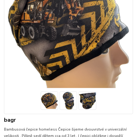
bagr
Bambusová čepice homeless Čepice šijeme dvouvrstvé v univerzální
velikosti . Pěkně sedí dětem cca od 3 let . ( čepici oblékne i dospělí