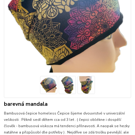
barevná mandala
Bambusová čepice homeless Čepice šijeme dvouvrstvé v univerzální
velikosti . Pěkně sedí dětem cca od 3 let . ( čepici oblékne i dospělí
člověk - bambusová viskoza má tendenci přilnavosti. A naopak se hezky
natáhne a přizpůsobí dle potřeby ) . Nejdříve se zdá trošku pevnější, ale