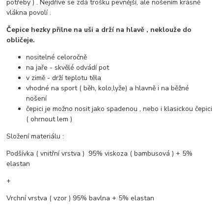
potřeby ) . Nejdříve se zdá trošku pevnější, ale nošením krásně
vlákna povolí .
Čepice hezky přilne na uši a drží na hlavě , neklouže do
obličeje.
nositelné celoročně
na jaře - skvělé odvádí pot
v zimě - drží teplotu těla
vhodné na sport ( běh, kolo,lyže) a hlavně i na běžné
nošení
čepici je možno nosit jako spadenou , nebo i klasickou čepici
( ohrnout lem )
Složení materiálu :
Podšívka ( vnitřní vrstva ) 95% viskoza ( bambusová ) + 5%
elastan
+
Vrchní vrstva ( vzor ) 95% bavlna + 5% elastan