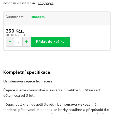
nošením krásně vlákn...
celý popis
Dostupnost
skladem
350 Kč
/
ks
289 Kč
bez DPH
Přidat do košíku
Kompletní specifikace
Bambusová čepice homeless
Čepice
šijeme dvouvrstvé v univerzální velikosti . Pěkně sedí
dětem cca od 3 let .
( čepici oblékne i dospělí člověk -
bambusová viskoza
má
tendenci přilnavosti. A naopak se hezky natáhne a přizpůsobí dle