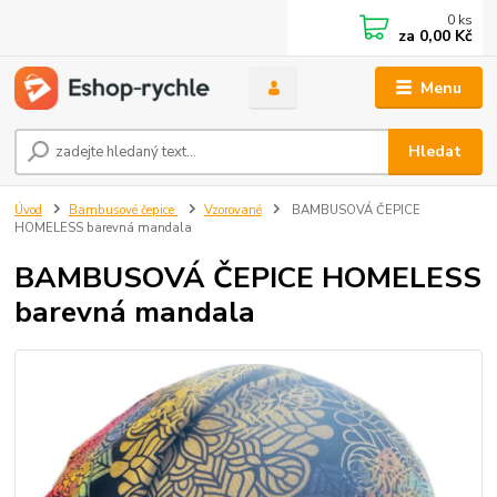
0
ks
za
0,00 Kč
Menu
Hledat
Úvod
Bambusové čepice
Vzorované
BAMBUSOVÁ ČEPICE
HOMELESS barevná mandala
BAMBUSOVÁ ČEPICE HOMELESS
barevná mandala