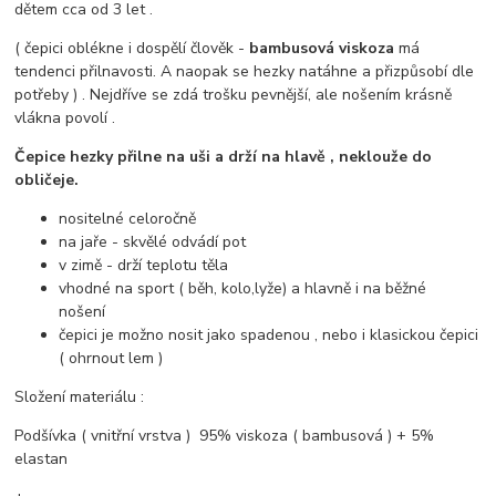
dětem cca od 3 let .
( čepici oblékne i dospělí člověk -
bambusová viskoza
má
tendenci přilnavosti. A naopak se hezky natáhne a přizpůsobí dle
potřeby ) . Nejdříve se zdá trošku pevnější, ale nošením krásně
vlákna povolí .
Čepice hezky přilne na uši a drží na hlavě , neklouže do
obličeje.
nositelné celoročně
na jaře - skvělé odvádí pot
v zimě - drží teplotu těla
vhodné na sport ( běh, kolo,lyže) a hlavně i na běžné
nošení
čepici je možno nosit jako spadenou , nebo i klasickou čepici
( ohrnout lem )
Složení materiálu :
Podšívka ( vnitřní vrstva ) 95% viskoza ( bambusová ) + 5%
elastan