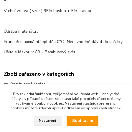
+
Vrchní vrstva ( vzor ) 95% bavlna + 5% elastan
Údržba materiálu :
Praní při maximální teplotě 40°C . Není vhodné dávat do sušičky !
Ušito s láskou v ČR .- Bambusový svět
Zboží zařazeno v kategoriích
Bambusové čepice
Vzorované
Pro základní funkčnost, zpříjemnění používání webu, analytické
účely a v případě udělení souhlasu také pro účely cílení reklamy
využíváme soubory cookies. Nastavení vlastních preferencí
cookies můžete kdykoli upravit odkazem ve spodní části stránek.
Souhlasím
Nastavení