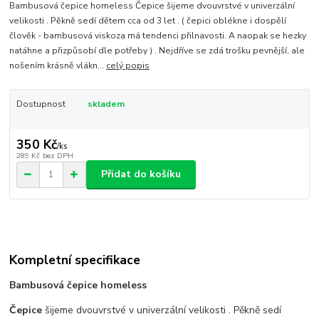
Bambusová čepice homeless Čepice šijeme dvouvrstvé v univerzální
velikosti . Pěkně sedí dětem cca od 3 let . ( čepici oblékne i dospělí
člověk - bambusová viskoza má tendenci přilnavosti. A naopak se hezky
natáhne a přizpůsobí dle potřeby ) . Nejdříve se zdá trošku pevnější, ale
nošením krásně vlákn...
celý popis
Dostupnost
skladem
350 Kč
/
ks
289 Kč
bez DPH
Přidat do košíku
Kompletní specifikace
Bambusová čepice homeless
Čepice
šijeme dvouvrstvé v univerzální velikosti . Pěkně sedí