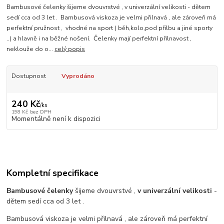
Bambusové čelenky šijeme dvouvrstvé , v univerzální velikosti - dětem
sedí cca od 3 let . Bambusová viskoza je velmi přilnavá , ale zároveň má
perfektní pružnost , vhodné na sport ( běh,kolo,pod přilbu a jiné sporty
..) a hlavně i na běžné nošení. Čelenky mají perfektní přilnavost ,
neklouže do o...
celý popis
Dostupnost
Vyprodáno
240 Kč
/
ks
198 Kč
bez DPH
Momentálně není k dispozici
Kompletní specifikace
Bambusové čelenky
šijeme dvouvrstvé ,
v univerzální velikosti
-
dětem sedí cca od 3 let .
Bambusová viskoza je velmi přilnavá , ale zároveň má perfektní