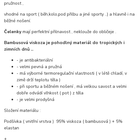
pružnost ,
vhodné na sport ( běh,kolo,pod přilbu a jiné sporty ..) a hlavně i na
běžné nošení.
Čelenky
mají perfektní přilnavost , neklouže do obličeje .
Bambusová viskoza je pohodlný materiál do tropických i
zimních dnů ..
- je antibakteriální
- velmi pevná a pružná
- má výborné termoregulační vlastnosti ( v létě chladí, v
zimě drží teplotu těla )
- při sportu a běžném nošení , má velkou savost a velmi
dobře odvádí vlhkost ( pot ) z těla
- je velmi prodyšná
Složení materiálu :
Podšívka ( vnitřní vrstva ) 95% viskoza ( bambusová ) + 5%
elastan
+