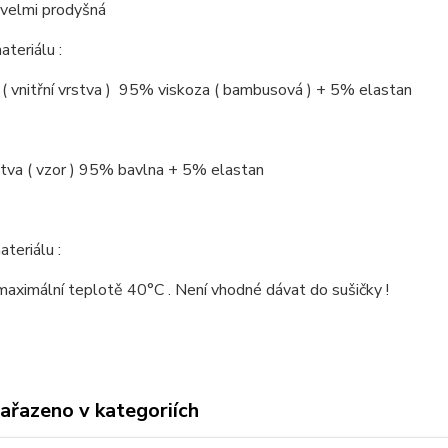
e velmi prodyšná
ateriálu :
( vnitřní vrstva ) 95% viskoza ( bambusová ) + 5% elastan
stva ( vzor ) 95% bavlna + 5% elastan
teriálu :
 maximální teplotě 40°C . Není vhodné dávat do sušičky !
zařazeno v kategoriích