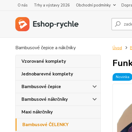
O nás
Trhy a výstavy 2026
Obchodní podmínky
Dopra
Bambusové čepice a nákčníky
Úvod
Funk
Vzorované komplety
Jednobarevné komplety
Novinka
Bambusové čepice
Bambusové nákrčníky
Maxi nákrčníky
Bambusové ČELENKY