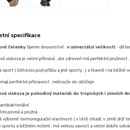
tní specifikace
vé čelenky
šijeme dvouvrstvé ,
v univerzální velikosti
- dětem
 viskoza je velmi přilnavá , ale zároveň má perfektní pružnost 
 sport ( běh,kolo,pod přilbu a jiné sporty ..) a hlavně i na běžné 
y
mají perfektní přilnavost , neklouže do obličeje .
á viskoza je pohodlný materiál do tropických i zimních dnů
 antibakteriální
elmi pevná a pružná
á výborné termoregulační vlastnosti ( v létě chladí, v zimě drží t
ři sportu a běžném nošení , má velkou savost a velmi dobře odvádí