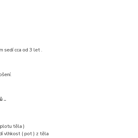
 sedí cca od 3 let .
,
nošení.
 ..
eplotu těla )
 vlhkost ( pot ) z těla