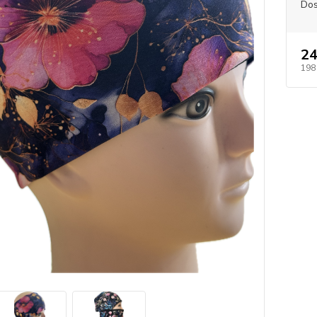
Dos
24
198