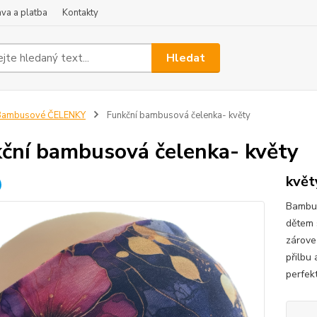
va a platba
Kontakty
Hledat
Bambusové ČELENKY
Funkční bambusová čelenka- květy
ční bambusová čelenka- květy
květ
Bambus
dětem 
zárove
přilbu 
perfekt