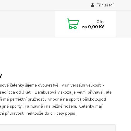
Přihlášení
0
ks
za
0,00 Kč
y
ové čelenky šijeme dvouvrstvé , v univerzální velikosti -
sedí cca od 3 let . Bambusová viskoza je velmi přilnavá , ale
ň má perfektní pružnost , vhodné na sport ( běh,kolo,pod
a jiné sporty ..) a hlavně i na běžné nošení. Čelenky mají
ní přilnavost , neklouže do o...
celý popis