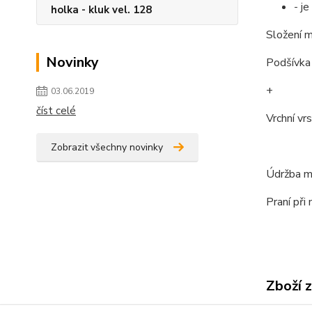
- j
holka - kluk vel. 128
Složení m
Novinky
Podšívka 
+
03.06.2019
číst celé
Vrchní vr
Zobrazit všechny novinky
Údržba ma
Praní při
Zboží 