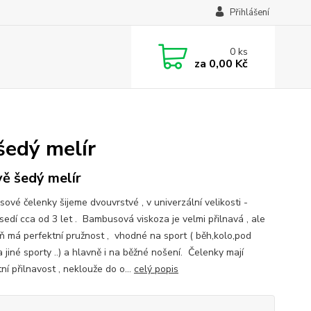
Přihlášení
0
ks
za
0,00 Kč
šedý melír
ě šedý melír
ové čelenky šijeme dvouvrstvé , v univerzální velikosti -
sedí cca od 3 let . Bambusová viskoza je velmi přilnavá , ale
ň má perfektní pružnost , vhodné na sport ( běh,kolo,pod
a jiné sporty ..) a hlavně i na běžné nošení. Čelenky mají
ní přilnavost , neklouže do o...
celý popis