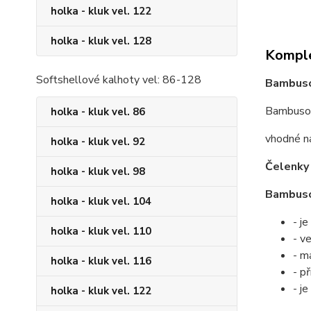
holka - kluk vel. 122
holka - kluk vel. 128
Komple
Softshellové kalhoty vel: 86-128
Bambuso
Bambusová
holka - kluk vel. 86
vhodné na
holka - kluk vel. 92
Čelenk
holka - kluk vel. 98
Bambusov
holka - kluk vel. 104
- je
holka - kluk vel. 110
- v
- m
holka - kluk vel. 116
- p
- j
holka - kluk vel. 122