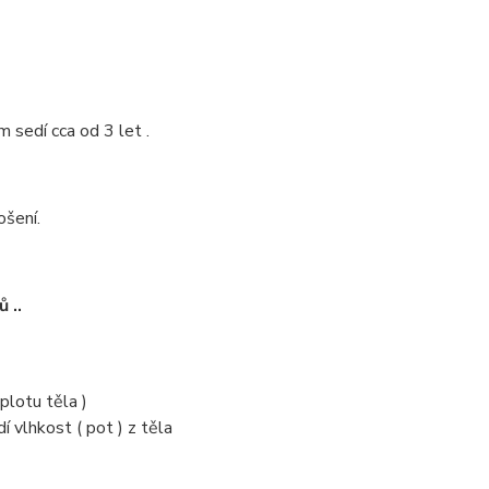
 sedí cca od 3 let .
,
nošení.
 ..
eplotu těla )
 vlhkost ( pot ) z těla