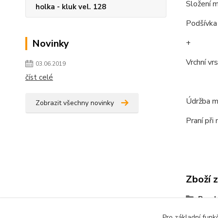
Složení m
holka - kluk vel. 128
Podšívka 
Novinky
+
Vrchní vr
03.06.2019
číst celé
Údržba ma
Zobrazit všechny novinky
Praní při
Zboží 
Bamb
Pro základní funk