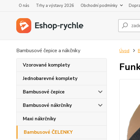
O nás
Trhy a výstavy 2026
Obchodní podmínky
Dopra
Bambusové čepice a nákčníky
Úvod
Funk
Vzorované komplety
Jednobarevné komplety
Bambusové čepice
Bambusové nákrčníky
Maxi nákrčníky
Bambusové ČELENKY