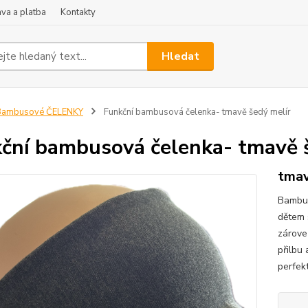
va a platba
Kontakty
Hledat
Bambusové ČELENKY
Funkční bambusová čelenka- tmavě šedý melír
ční bambusová čelenka- tmavě 
tmav
Bambus
dětem 
zárove
přilbu 
perfekt