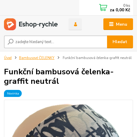
0
ks
za
0,00 Kč
Menu
Hledat
Úvod
Bambusové ČELENKY
Funkční bambusová čelenka-graffit neutrál
Funkční bambusová čelenka-
graffit neutrál
Novinka