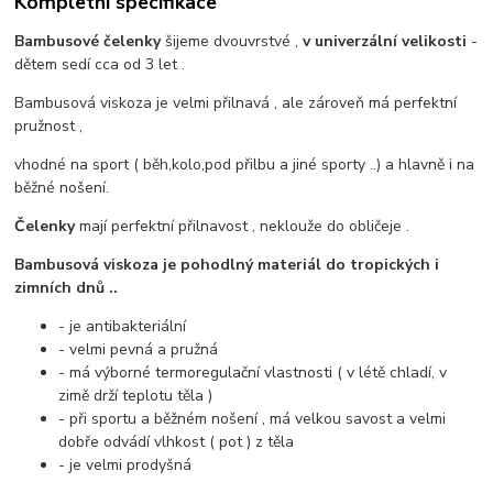
Kompletní specifikace
Bambusové čelenky
šijeme dvouvrstvé ,
v univerzální velikosti
-
dětem sedí cca od 3 let .
Bambusová viskoza je velmi přilnavá , ale zároveň má perfektní
pružnost ,
vhodné na sport ( běh,kolo,pod přilbu a jiné sporty ..) a hlavně i na
běžné nošení.
Čelenky
mají perfektní přilnavost , neklouže do obličeje .
Bambusová viskoza je pohodlný materiál do tropických i
zimních dnů ..
- je antibakteriální
- velmi pevná a pružná
- má výborné termoregulační vlastnosti ( v létě chladí, v
zimě drží teplotu těla )
- při sportu a běžném nošení , má velkou savost a velmi
dobře odvádí vlhkost ( pot ) z těla
- je velmi prodyšná