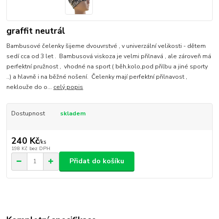
graffit neutrál
Bambusové čelenky šijeme dvouvrstvé , v univerzální velikosti - dětem
sedí cca od 3 let . Bambusová viskoza je velmi přilnavá , ale zároveň má
perfektní pružnost , vhodné na sport ( běh,kolo,pod přilbu a jiné sporty
..) a hlavně i na běžné nošení. Čelenky mají perfektní přilnavost ,
neklouže do o...
celý popis
Dostupnost
skladem
240 Kč
/
ks
198 Kč
bez DPH
Přidat do košíku