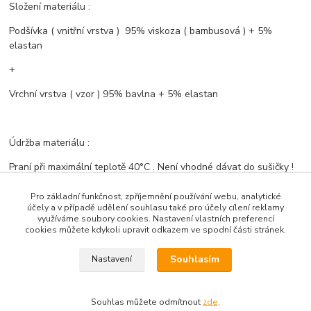
Složení materiálu :
Podšívka ( vnitřní vrstva ) 95% viskoza ( bambusová ) + 5%
elastan
+
Vrchní vrstva ( vzor ) 95% bavlna + 5% elastan
Údržba materiálu :
Praní při maximální teplotě 40°C . Není vhodné dávat do sušičky !
Pro základní funkčnost, zpříjemnění používání webu, analytické
účely a v případě udělení souhlasu také pro účely cílení reklamy
Zboží zařazeno v kategoriích
využíváme soubory cookies. Nastavení vlastních preferencí
cookies můžete kdykoli upravit odkazem ve spodní části stránek.
Bambusové ČELENKY
Souhlasím
Nastavení
Souhlas můžete odmítnout
zde
.