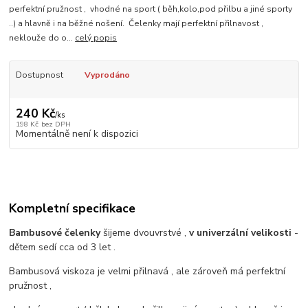
perfektní pružnost , vhodné na sport ( běh,kolo,pod přilbu a jiné sporty
..) a hlavně i na běžné nošení. Čelenky mají perfektní přilnavost ,
neklouže do o...
celý popis
Dostupnost
Vyprodáno
240 Kč
/
ks
198 Kč
bez DPH
Momentálně není k dispozici
Kompletní specifikace
Bambusové čelenky
šijeme dvouvrstvé ,
v univerzální velikosti
-
dětem sedí cca od 3 let .
Bambusová viskoza je velmi přilnavá , ale zároveň má perfektní
pružnost ,