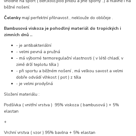
vhodné na sport ( běh,kolo,pod přilbu a jiné sporty ..) a hlavně i na
běžné nošení.
Čelenky
mají perfektní přilnavost , neklouže do obličeje .
Bambusová viskoza je pohodlný materiál do tropických i
zimních dnů ..
- je antibakteriální
- velmi pevná a pružná
- má výborné termoregulační vlastnosti ( v létě chladí, v
zimě drží teplotu těla )
- při sportu a běžném nošení , má velkou savost a velmi
dobře odvádí vlhkost ( pot ) z těla
- je velmi prodyšná
Složení materiálu :
Podšívka ( vnitřní vrstva ) 95% viskoza ( bambusová ) + 5%
elastan
+
Vrchní vrstva ( vzor ) 95% bavlna + 5% elastan