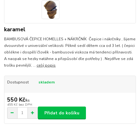
karamel
BAMBUSOVÁ ČEPICE HOMELLES + NÁKRČNÍK Čepice i nákrčníky , šijeme
dvouvrstvé v univerzální velikosti. Pěkně sedí dětem cca od 3 let. ( čepici
oblékne i dospělí člověk - bambusová viskoza má tendenci přilnavosti.
A naopak se hezky natáhne a přizpůsobí dle potřeby ) . Nejdříve se zdá
trošku pevnější, ...
celý popis
Dostupnost
skladem
550 Kč
/
ks
455 Kč
bez DPH
Přidat do košíku