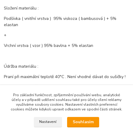
Složení materiálu :
Podšívka ( vnitřní vrstva ) 95% viskoza ( bambusová ) + 5%
elastan
+
Vrchní vrstva ( vzor ) 95% bavlna + 5% elastan
Údržba materiálu :
Praní při maximální teplotě 40°C . Není vhodné dávat do sušičky !
Ušito s láskou v ČR .- Bambusový svět
Pro základní funkčnost, zpříjemnění používání webu, analytické
účely a v případě udělení souhlasu také pro účely cílení reklamy
využíváme soubory cookies. Nastavení vlastních preferencí
Zboží zařazeno v kategoriích
cookies můžete kdykoli upravit odkazem ve spodní části stránek.
Vzorované komplety
Souhlasím
Nastavení