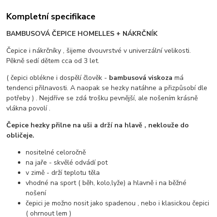
Kompletní specifikace
BAMBUSOVÁ ČEPICE HOMELLES + NÁKRČNÍK
Čepice i nákrčníky , šijeme dvouvrstvé v univerzální velikosti.
Pěkně sedí dětem cca od 3 let.
( čepici oblékne i dospělí člověk -
bambusová viskoza
má
tendenci přilnavosti. A naopak se hezky natáhne a přizpůsobí dle
potřeby ) . Nejdříve se zdá trošku pevnější, ale nošením krásně
vlákna povolí .
Čepice hezky přilne na uši a drží na hlavě , neklouže do
obličeje.
nositelné celoročně
na jaře - skvělé odvádí pot
v zimě - drží teplotu těla
vhodné na sport ( běh, kolo,lyže) a hlavně i na běžné
nošení
čepici je možno nosit jako spadenou , nebo i klasickou čepici
( ohrnout lem )