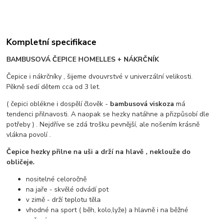
Kompletní specifikace
BAMBUSOVÁ ČEPICE HOMELLES + NÁKRČNÍK
Čepice i nákrčníky , šijeme dvouvrstvé v univerzální velikosti.
Pěkně sedí dětem cca od 3 let.
( čepici oblékne i dospělí člověk -
bambusová viskoza
má
tendenci přilnavosti. A naopak se hezky natáhne a přizpůsobí dle
potřeby ) . Nejdříve se zdá trošku pevnější, ale nošením krásně
vlákna povolí .
Čepice hezky přilne na uši a drží na hlavě , neklouže do
obličeje.
nositelné celoročně
na jaře - skvělé odvádí pot
v zimě - drží teplotu těla
vhodné na sport ( běh, kolo,lyže) a hlavně i na běžné