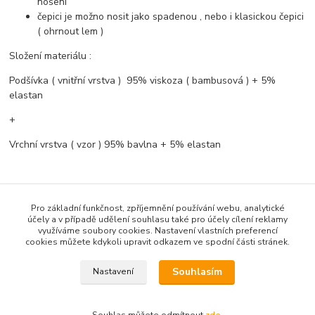
nošení
čepici je možno nosit jako spadenou , nebo i klasickou čepici
( ohrnout lem )
Složení materiálu :
Podšívka ( vnitřní vrstva ) 95% viskoza ( bambusová ) + 5%
elastan
+
Vrchní vrstva ( vzor ) 95% bavlna + 5% elastan
Údržba materiálu :
Pro základní funkčnost, zpříjemnění používání webu, analytické
Praní při maximální teplotě 40°C . Není vhodné dávat do sušičky !
účely a v případě udělení souhlasu také pro účely cílení reklamy
využíváme soubory cookies. Nastavení vlastních preferencí
Ušito s láskou v ČR .- Bambusový svět
cookies můžete kdykoli upravit odkazem ve spodní části stránek.
Souhlasím
Nastavení
Zboží zařazeno v kategoriích