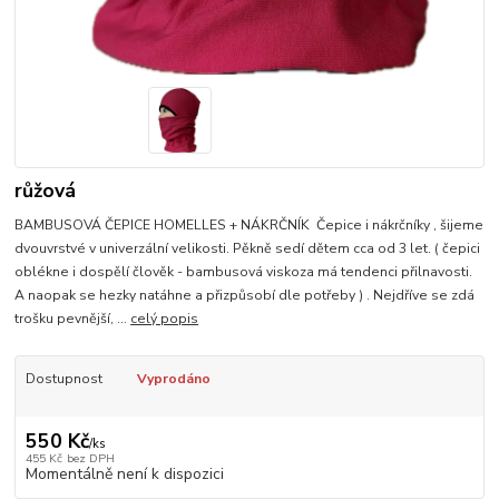
růžová
BAMBUSOVÁ ČEPICE HOMELLES + NÁKRČNÍK Čepice i nákrčníky , šijeme
dvouvrstvé v univerzální velikosti. Pěkně sedí dětem cca od 3 let. ( čepici
oblékne i dospělí člověk - bambusová viskoza má tendenci přilnavosti.
A naopak se hezky natáhne a přizpůsobí dle potřeby ) . Nejdříve se zdá
trošku pevnější, ...
celý popis
Dostupnost
Vyprodáno
550 Kč
/
ks
455 Kč
bez DPH
Momentálně není k dispozici