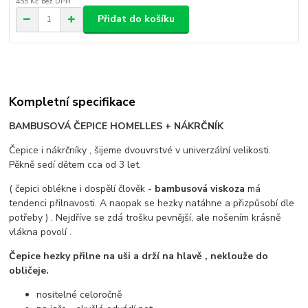
455 Kč
bez DPH
Přidat do košíku
Kompletní specifikace
BAMBUSOVÁ ČEPICE HOMELLES + NÁKRČNÍK
Čepice i nákrčníky , šijeme dvouvrstvé v univerzální velikosti.
Pěkně sedí dětem cca od 3 let.
( čepici oblékne i dospělí člověk -
bambusová viskoza
má
tendenci přilnavosti. A naopak se hezky natáhne a přizpůsobí dle
potřeby ) . Nejdříve se zdá trošku pevnější, ale nošením krásně
vlákna povolí .
Čepice hezky přilne na uši a drží na hlavě , neklouže do
obličeje.
nositelné celoročně