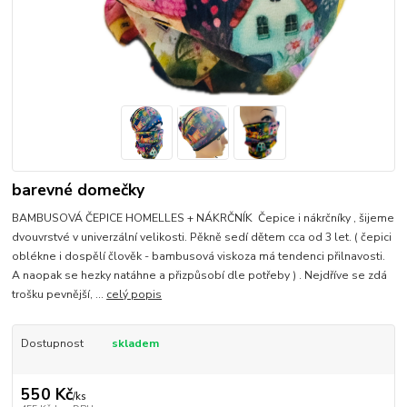
barevné domečky
BAMBUSOVÁ ČEPICE HOMELLES + NÁKRČNÍK Čepice i nákrčníky , šijeme
dvouvrstvé v univerzální velikosti. Pěkně sedí dětem cca od 3 let. ( čepici
oblékne i dospělí člověk - bambusová viskoza má tendenci přilnavosti.
A naopak se hezky natáhne a přizpůsobí dle potřeby ) . Nejdříve se zdá
trošku pevnější, ...
celý popis
Dostupnost
skladem
550 Kč
/
ks