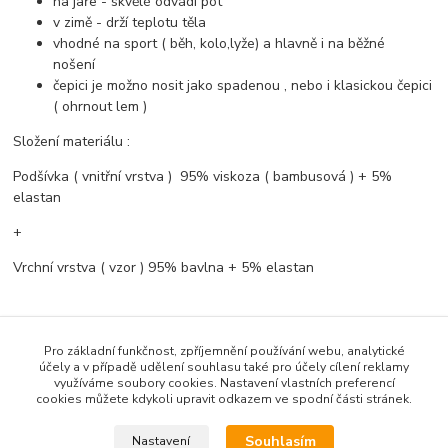
na jaře - skvělé odvádí pot
v zimě - drží teplotu těla
vhodné na sport ( běh, kolo,lyže) a hlavně i na běžné
nošení
čepici je možno nosit jako spadenou , nebo i klasickou čepici
( ohrnout lem )
Složení materiálu :
Podšívka ( vnitřní vrstva ) 95% viskoza ( bambusová ) + 5%
elastan
+
Vrchní vrstva ( vzor ) 95% bavlna + 5% elastan
Údržba materiálu :
Pro základní funkčnost, zpříjemnění používání webu, analytické
účely a v případě udělení souhlasu také pro účely cílení reklamy
Praní při maximální teplotě 40°C . Není vhodné dávat do sušičky !
využíváme soubory cookies. Nastavení vlastních preferencí
cookies můžete kdykoli upravit odkazem ve spodní části stránek.
Ušito s láskou v ČR .- Bambusový svět
Souhlasím
Nastavení