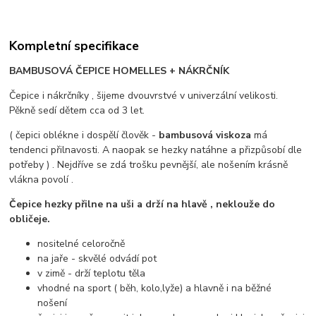
Kompletní specifikace
BAMBUSOVÁ ČEPICE HOMELLES + NÁKRČNÍK
Čepice i nákrčníky , šijeme dvouvrstvé v univerzální velikosti.
Pěkně sedí dětem cca od 3 let.
( čepici oblékne i dospělí člověk -
bambusová viskoza
má
tendenci přilnavosti. A naopak se hezky natáhne a přizpůsobí dle
potřeby ) . Nejdříve se zdá trošku pevnější, ale nošením krásně
vlákna povolí .
Čepice hezky přilne na uši a drží na hlavě , neklouže do
obličeje.
nositelné celoročně
na jaře - skvělé odvádí pot
v zimě - drží teplotu těla
vhodné na sport ( běh, kolo,lyže) a hlavně i na běžné
nošení