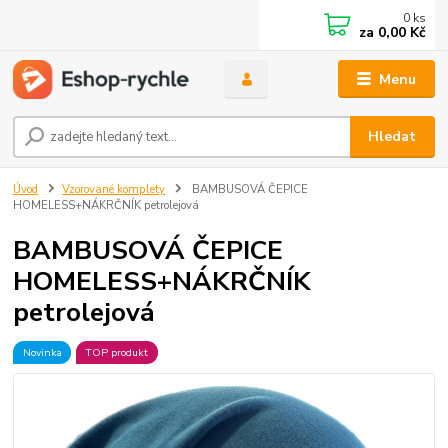
0
ks
za
0,00 Kč
Menu
Hledat
Úvod
Vzorované komplety
BAMBUSOVÁ ČEPICE
HOMELESS+NÁKRČNÍK petrolejová
BAMBUSOVÁ ČEPICE
HOMELESS+NÁKRČNÍK
petrolejová
Novinka
TOP produkt