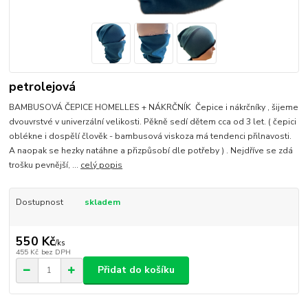
petrolejová
BAMBUSOVÁ ČEPICE HOMELLES + NÁKRČNÍK Čepice i nákrčníky , šijeme
dvouvrstvé v univerzální velikosti. Pěkně sedí dětem cca od 3 let. ( čepici
oblékne i dospělí člověk - bambusová viskoza má tendenci přilnavosti.
A naopak se hezky natáhne a přizpůsobí dle potřeby ) . Nejdříve se zdá
trošku pevnější, ...
celý popis
Dostupnost
skladem
550 Kč
/
ks
455 Kč
bez DPH
Přidat do košíku