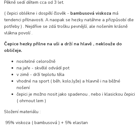
Pěkně sedí dětem cca od 3 let.
( čepici oblékne i dospělí člověk -
bambusová viskoza
má
tendenci přilnavosti. A naopak se hezky natáhne a přizpůsobí dle
potřeby ) . Nejdříve se zdá trošku pevnější, ale nošením krásně
vlákna povolí .
Čepice hezky přilne na uši a drží na hlavě , neklouže do
obličeje.
nositelné celoročně
na jaře - skvělé odvádí pot
v zimě - drží teplotu těla
vhodné na sport ( běh, kolo,lyže) a hlavně i na běžné
nošení
čepici je možno nosit jako spadenou , nebo i klasickou čepici
( ohrnout lem )
Složení materiálu :
95% viskoza ( bambusová ) + 5% elastan