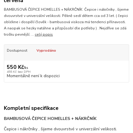
červená
BAMBUSOVÁ ČEPICE HOMELLES + NÁKRČNÍK Čepice i nákrčníky , šijeme
dvouvrstvé v univerzální velikosti. Pěkně sedí dětem cca od 3 let. ( čepici
oblékne i dospělí člověk - bambusová viskoza má tendenci přilnavosti.
A naopak se hezky natáhne a přizpůsobí dle potřeby ) . Nejdříve se zdá
trošku pevnější, ...
celý popis
Dostupnost
Vyprodáno
550 Kč
/
ks
455 Kč
bez DPH
Momentálně není k dispozici
Kompletní specifikace
BAMBUSOVÁ ČEPICE HOMELLES + NÁKRČNÍK
Čepice i nákrčníky , šijeme dvouvrstvé v univerzální velikosti.