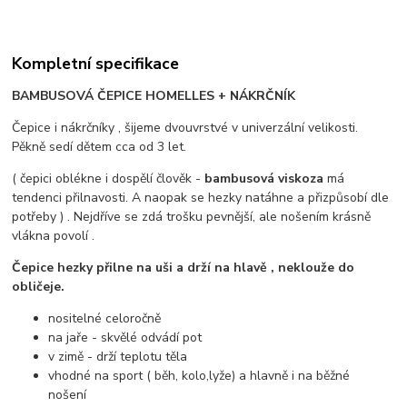
Kompletní specifikace
BAMBUSOVÁ ČEPICE HOMELLES + NÁKRČNÍK
Čepice i nákrčníky , šijeme dvouvrstvé v univerzální velikosti.
Pěkně sedí dětem cca od 3 let.
( čepici oblékne i dospělí člověk -
bambusová viskoza
má
tendenci přilnavosti. A naopak se hezky natáhne a přizpůsobí dle
potřeby ) . Nejdříve se zdá trošku pevnější, ale nošením krásně
vlákna povolí .
Čepice hezky přilne na uši a drží na hlavě , neklouže do
obličeje.
nositelné celoročně
na jaře - skvělé odvádí pot
v zimě - drží teplotu těla
vhodné na sport ( běh, kolo,lyže) a hlavně i na běžné
nošení