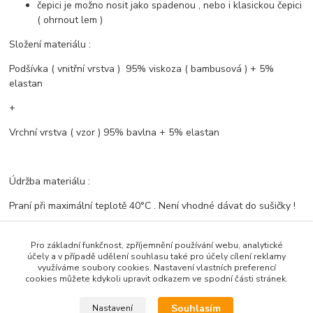
čepici je možno nosit jako spadenou , nebo i klasickou čepici
( ohrnout lem )
Složení materiálu :
Podšívka ( vnitřní vrstva ) 95% viskoza ( bambusová ) + 5%
elastan
+
Vrchní vrstva ( vzor ) 95% bavlna + 5% elastan
Údržba materiálu :
Praní při maximální teplotě 40°C . Není vhodné dávat do sušičky !
Ušito s láskou v ČR .- Bambusový svět
Pro základní funkčnost, zpříjemnění používání webu, analytické
účely a v případě udělení souhlasu také pro účely cílení reklamy
využíváme soubory cookies. Nastavení vlastních preferencí
cookies můžete kdykoli upravit odkazem ve spodní části stránek.
Zboží zařazeno v kategoriích
Vzorované komplety
Souhlasím
Nastavení