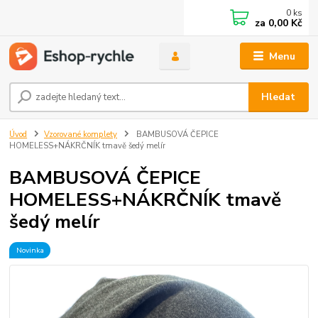
0
ks
za
0,00 Kč
Menu
Hledat
Úvod
Vzorované komplety
BAMBUSOVÁ ČEPICE
HOMELESS+NÁKRČNÍK tmavě šedý melír
BAMBUSOVÁ ČEPICE
HOMELESS+NÁKRČNÍK tmavě
šedý melír
Novinka