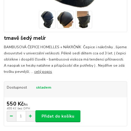
tmavě šedý melír
BAMBUSOVÁ ČEPICE HOMELLES + NÁKRČNÍK Čepice i nákrčníky , šijeme
dvouvrstvé v univerzální velikosti. Pěkně sedí dětem cca od 3 let. ( čepici
oblékne i dospělí člověk - bambusová viskoza má tendenci přilnavosti.
A naopak se hezky natáhne a přizpůsobí dle potřeby ) . Nejdříve se zdá
trošku pevnější, ...
celý popis
Dostupnost
skladem
550 Kč
/
ks
455 Kč
bez DPH
Přidat do košíku