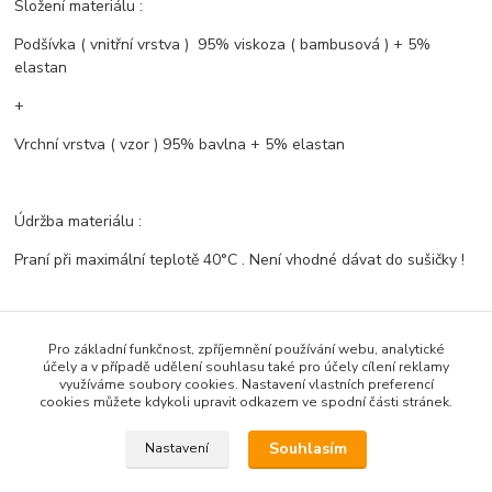
Složení materiálu :
Podšívka ( vnitřní vrstva ) 95% viskoza ( bambusová ) + 5%
elastan
+
Vrchní vrstva ( vzor ) 95% bavlna + 5% elastan
Údržba materiálu :
Praní při maximální teplotě 40°C . Není vhodné dávat do sušičky !
Pro základní funkčnost, zpříjemnění používání webu, analytické
účely a v případě udělení souhlasu také pro účely cílení reklamy
Zboží zařazeno v kategoriích
využíváme soubory cookies. Nastavení vlastních preferencí
cookies můžete kdykoli upravit odkazem ve spodní části stránek.
Bambusové ČELENKY
Souhlasím
Nastavení