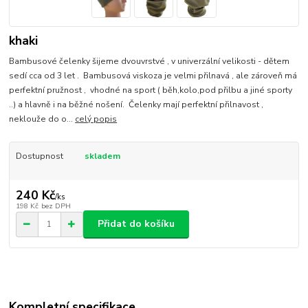
khaki
Bambusové čelenky šijeme dvouvrstvé , v univerzální velikosti - dětem
sedí cca od 3 let . Bambusová viskoza je velmi přilnavá , ale zároveň má
perfektní pružnost , vhodné na sport ( běh,kolo,pod přilbu a jiné sporty
..) a hlavně i na běžné nošení. Čelenky mají perfektní přilnavost ,
neklouže do o...
celý popis
Dostupnost
skladem
240 Kč
/
ks
198 Kč
bez DPH
Přidat do košíku
Kompletní specifikace