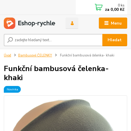
0
ks
za
0,00 Kč
Menu
Hledat
Úvod
Bambusové ČELENKY
Funkční bambusová čelenka- khaki
Funkční bambusová čelenka-
khaki
Novinka