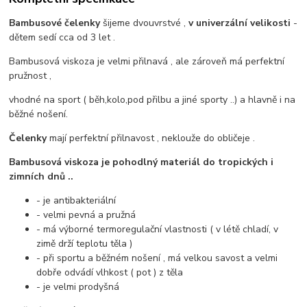
Bambusové čelenky
šijeme dvouvrstvé ,
v univerzální velikosti
-
dětem sedí cca od 3 let .
Bambusová viskoza je velmi přilnavá , ale zároveň má perfektní
pružnost ,
vhodné na sport ( běh,kolo,pod přilbu a jiné sporty ..) a hlavně i na
běžné nošení.
Čelenky
mají perfektní přilnavost , neklouže do obličeje .
Bambusová viskoza je pohodlný materiál do tropických i
zimních dnů ..
- je antibakteriální
- velmi pevná a pružná
- má výborné termoregulační vlastnosti ( v létě chladí, v
zimě drží teplotu těla )
- při sportu a běžném nošení , má velkou savost a velmi
dobře odvádí vlhkost ( pot ) z těla
- je velmi prodyšná